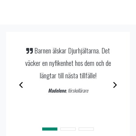
 Det
Det är ju precis ett sånt här material
ch de
man vill ha – det är så enkelt att använda
och allt är klart!
Det sparar mig så mycket tid och barnen
tycker att det är så kul.
Linnéa
, förskollärare