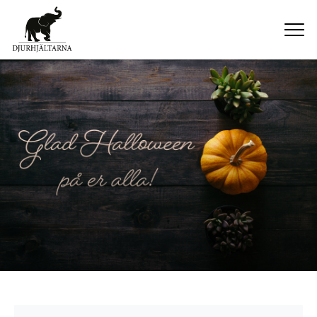
HEM
OM OSS
NYHETER
KONTAKT
SHOP
MINA SIDOR
0 VAROR