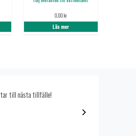
0,00
kr
Läs mer
vända och allt är klart!
å kul.