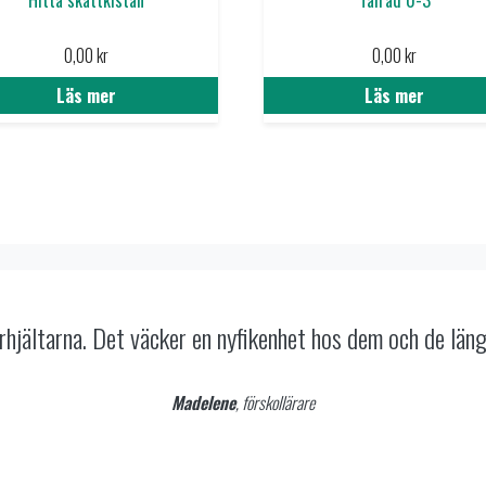
0,00
kr
0,00
kr
Läs mer
Läs mer
tt sånt här material man vill ha – det är så enkelt att an
 sparar mig så mycket tid och barnen tycker att det är s
Linnéa
, förskollärare