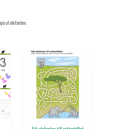
ppa ut elefanten.
Följ elefanten till vattenhålet