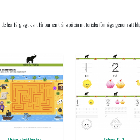
r de har färglagt klart får barnen träna på sin motoriska förmåga genom att kli
Hitta skattkistan
Talrad 0-3