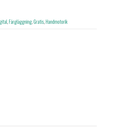
gital
,
Färgläggning
,
Gratis
,
Handmotorik