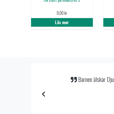
0,00
kr
Läs mer
le!
Det är ju precis e
Det