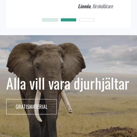
Linnéa
, förskollärare
Alla vill vara djurhjältar
GRATISMATERIAL