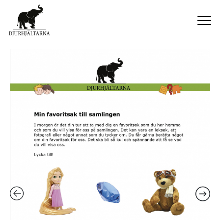
HEM
OM OSS
NYHETER
KONTAKT
SHOP
MINA SIDOR
0 VAROR