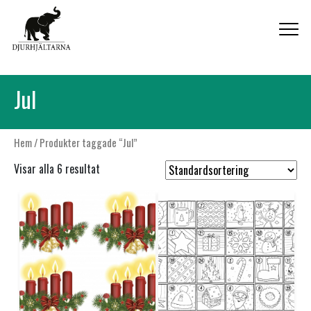
HEM
Jul
OM OSS
NYHETER
Hem
/ Produkter taggade “Jul”
KONTAKT
Visar alla 6 resultat
SHOP
MINA SIDOR
0 VAROR