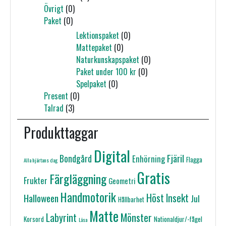
Övrigt
(0)
Paket
(0)
Lektionspaket
(0)
Mattepaket
(0)
Naturkunskapspaket
(0)
Paket under 100 kr
(0)
Spelpaket
(0)
Present
(0)
Talrad
(3)
Produkttaggar
Digital
Fjäril
Bondgård
Enhörning
Flagga
Alla hjärtans dag
Gratis
Färgläggning
Frukter
Geometri
Handmotorik
Höst
Insekt
Halloween
Jul
Hållbarhet
Matte
Mönster
Labyrint
Korsord
Nationaldjur/-fågel
Läsa