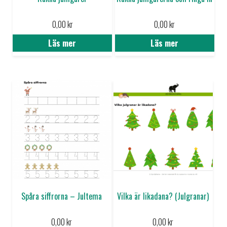
0,00
kr
0,00
kr
Läs mer
Läs mer
Spåra siffrorna – Jultema
Vilka är likadana? (Julgranar)
0,00
kr
0,00
kr