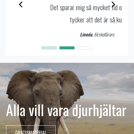
Det sparar mig så mycket tid och barnen
tycker att det är så kul.
Linnéa
, förskollärare
Alla vill vara djurhjältar
GRATISMATERIAL