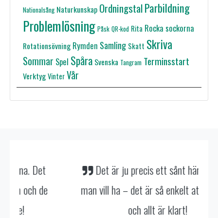
Parbildning
Ordningstal
Naturkunskap
Nationalsång
Problemlösning
Rocka sockorna
Rita
Påsk
QR-kod
Skriva
Samling
Rymden
Rotationsövning
Skatt
Spåra
Sommar
Terminsstart
Spel
Svenska
Tangram
Vår
Verktyg
Vinter
Det är ju precis ett sånt här material
e
man vill ha – det är så enkelt att använda
och allt är klart!